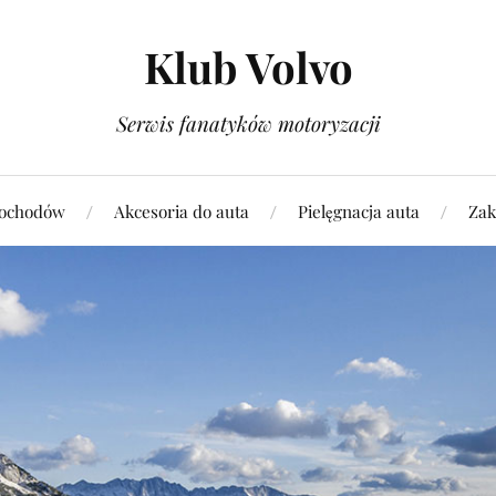
Klub Volvo
Serwis fanatyków motoryzacji
ochodów
Akcesoria do auta
Pielęgnacja auta
Zak