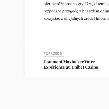
oferuje różnorodne gry. Dzięki tem
rozpocząć przygodę z hazardem online
korzystać z oficjalnych źródeł informa
POPRZEDNI
Comment Maximiser Votre
Expérience au Unibet Casino