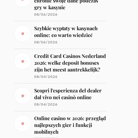
chronić swoje dane podczas
gry w kasynie
08/06/2026
Szybkie wypłaty w kasynach
online: co warto wiedzieć
08/06/2026
Credit Card Casinos Nederland
2026: welke deposit bonuses
zijn het meest aantrekkelijk?
08/04/2026
Scopri l'esperienza del dealer
dal vivo nei casinò online
08/04/2026
Online casino w 2026: przegląd
najlepszych gier i funkcji
mobilnych