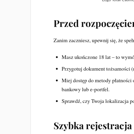
Przed rozpoczęci
Zanim zaczniesz, upewnij się, że spełn
Masz ukończone 18 lat – to wymó
Przygotuj dokument tożsamości (n
Miej dostęp do metody płatności 
bankowy lub e-portfel.
Sprawdź, czy Twoja lokalizacja po
Szybka rejestracja