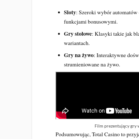
Sloty
: Szeroki wybór automatów 
funkcjami bonusowymi.
Gry stołowe
: Klasyki takie jak b
wariantach.
Gry na żywo
: Interaktywne dośw
strumieniowane na żywo.
Film prezentujący gry w
Podsumowując, Total Casino to przyjaz