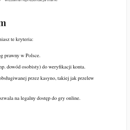
em
iasz te kryteria:
g prawny w Polsce.
p. dowód osobisty) do weryfikacji konta.
obsługiwanej przez kasyno, takiej jak przelew
zwala na legalny dostęp do gry online.