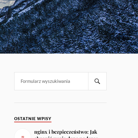
OSTATNIE WPISY
nginx i bezpieczeństwo: Jak