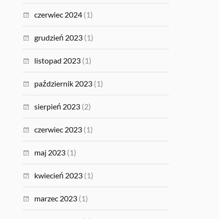
czerwiec 2024
(1)
grudzień 2023
(1)
listopad 2023
(1)
październik 2023
(1)
sierpień 2023
(2)
czerwiec 2023
(1)
maj 2023
(1)
kwiecień 2023
(1)
marzec 2023
(1)