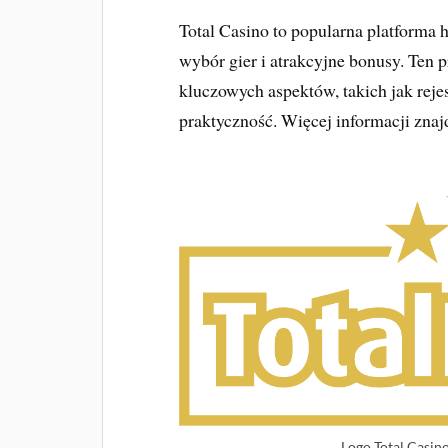
Total Casino to popularna platforma 
wybór gier i atrakcyjne bonusy. Ten
kluczowych aspektów, takich jak reje
praktyczność. Więcej informacji znajd
Logo Total Casin