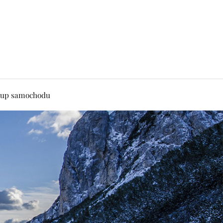
up samochodu