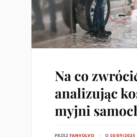
Na co zwróci
analizując ko
myjni samoch
PRZEZ
FANVOLVO
O
10/09/2025