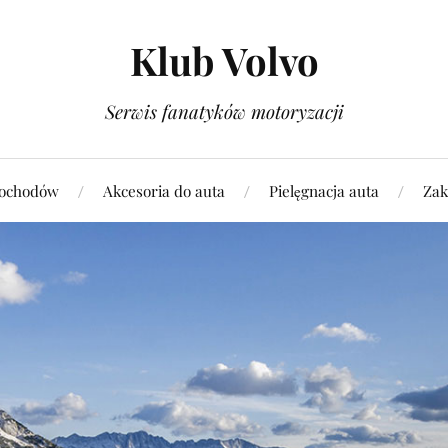
Klub Volvo
Serwis fanatyków motoryzacji
ochodów
Akcesoria do auta
Pielęgnacja auta
Zak