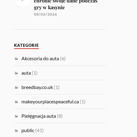
chronić swoje dane podczas
gry w kasynie
08/06/2026
KATEGORIE
Akcesoria do auta
(6)
auta
(1)
breedbay.co.uk
(1)
makeyourplacespeaceful.ca
(1)
Pielęgnacja auta
(8)
public
(41)