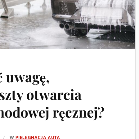
ć uwagę,
szty otwarcia
odowej ręcznej?
W
PIELĘGNACJA AUTA