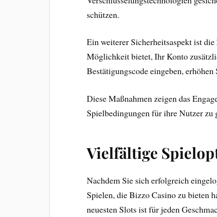
schützen.
Ein weiterer Sicherheitsaspekt ist di
Möglichkeit bietet, Ihr Konto zusätzl
Bestätigungscode eingeben, erhöhen S
Diese Maßnahmen zeigen das Engagem
Spielbedingungen für ihre Nutzer zu 
Vielfältige Spielop
Nachdem Sie sich erfolgreich eingelo
Spielen, die Bizzo Casino zu bieten h
neuesten Slots ist für jeden Geschma