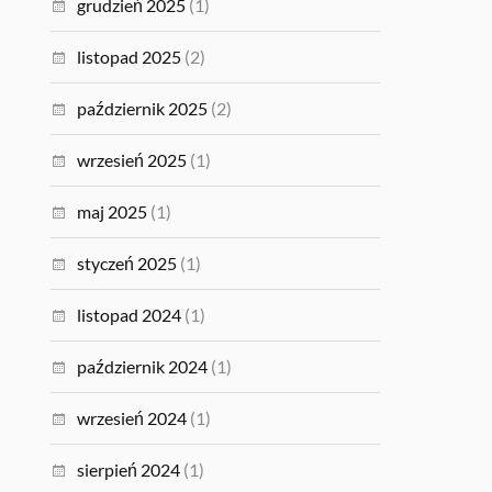
grudzień 2025
(1)
listopad 2025
(2)
październik 2025
(2)
wrzesień 2025
(1)
maj 2025
(1)
styczeń 2025
(1)
listopad 2024
(1)
październik 2024
(1)
wrzesień 2024
(1)
sierpień 2024
(1)