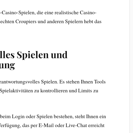
-Casino-Spielen, die eine realistische Casino-
t echten Croupiers und anderen Spielern hebt das
les Spielen und
ung
rantwortungsvolles Spielen. Es stehen Ihnen Tools
Spielaktivitäten zu kontrollieren und Limits zu
 beim Login oder Spielen bestehen, steht Ihnen ein
erfügung, das per E-Mail oder Live-Chat erreicht