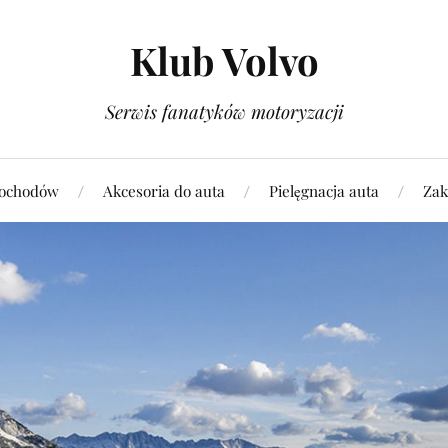
Klub Volvo
Serwis fanatyków motoryzacji
ochodów
Akcesoria do auta
Pielęgnacja auta
Zak