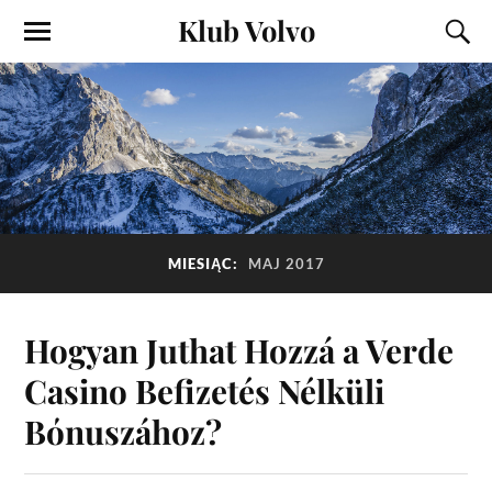
Klub Volvo
MIESIĄC:
MAJ 2017
Hogyan Juthat Hozzá a Verde
Casino Befizetés Nélküli
Bónuszához?