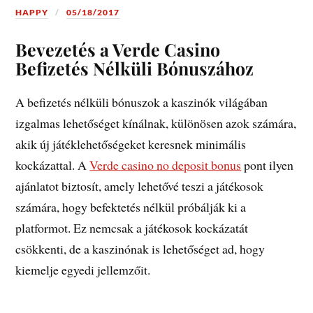
HAPPY
05/18/2017
Bevezetés a Verde Casino
Befizetés Nélküli Bónuszához
A befizetés nélküli bónuszok a kaszinók világában
izgalmas lehetőséget kínálnak, különösen azok számára,
akik új játéklehetőségeket keresnek minimális
kockázattal. A
Verde casino no deposit bonus
pont ilyen
ajánlatot biztosít, amely lehetővé teszi a játékosok
számára, hogy befektetés nélkül próbálják ki a
platformot. Ez nemcsak a játékosok kockázatát
csökkenti, de a kaszinónak is lehetőséget ad, hogy
kiemelje egyedi jellemzőit.