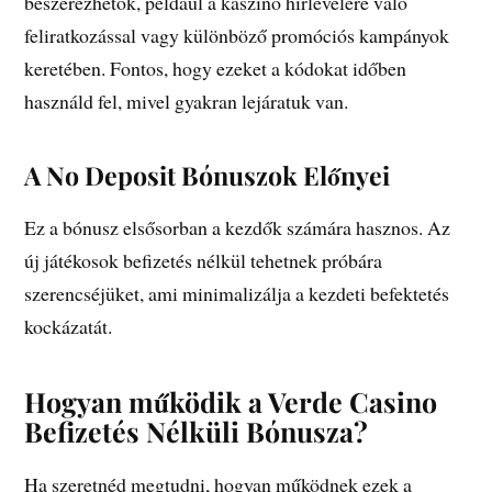
beszerezhetők, például a kaszinó hírlevelére való
feliratkozással vagy különböző promóciós kampányok
keretében. Fontos, hogy ezeket a kódokat időben
használd fel, mivel gyakran lejáratuk van.
A No Deposit Bónuszok Előnyei
Ez a bónusz elsősorban a kezdők számára hasznos. Az
új játékosok befizetés nélkül tehetnek próbára
szerencséjüket, ami minimalizálja a kezdeti befektetés
kockázatát.
Hogyan működik a Verde Casino
Befizetés Nélküli Bónusza?
Ha szeretnéd megtudni, hogyan működnek ezek a