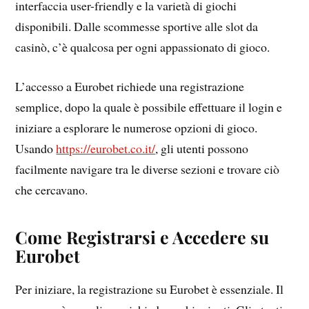
interfaccia user-friendly e la varietà di giochi
disponibili. Dalle scommesse sportive alle slot da
casinò, c’è qualcosa per ogni appassionato di gioco.
L’accesso a Eurobet richiede una registrazione
semplice, dopo la quale è possibile effettuare il login e
iniziare a esplorare le numerose opzioni di gioco.
Usando
https://eurobet.co.it/
, gli utenti possono
facilmente navigare tra le diverse sezioni e trovare ciò
che cercavano.
Come Registrarsi e Accedere su
Eurobet
Per iniziare, la registrazione su Eurobet è essenziale. Il