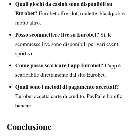
Quali giochi da casinò sono disponibili su
Eurobet?
Eurobet offre slot, roulette, blackjack e
molto altro.
Posso scommettere live su Eurobet?
Sì, le
scommesse live sono disponibili per vari eventi
sportivi.
Come posso scaricare l'app Eurobet?
L'app è
scaricabile direttamente dal sito Eurobet.
Quali sono i metodi di pagamento accettati?
Eurobet accetta carte di credito, PayPal e bonifici
bancari.
Conclusione