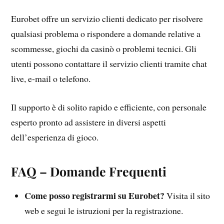
Eurobet offre un servizio clienti dedicato per risolvere
qualsiasi problema o rispondere a domande relative a
scommesse, giochi da casinò o problemi tecnici. Gli
utenti possono contattare il servizio clienti tramite chat
live, e-mail o telefono.
Il supporto è di solito rapido e efficiente, con personale
esperto pronto ad assistere in diversi aspetti
dell’esperienza di gioco.
FAQ – Domande Frequenti
Come posso registrarmi su Eurobet?
Visita il sito
web e segui le istruzioni per la registrazione.