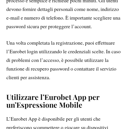
processo è semplice e richiede pochi minuti. Gli utenti
devono fornire dettagli personali come nome, indirizzo
e-mail e numero di telefono. È importante scegliere una
password sicura per proteggere l’account.
Una volta completata la registrazione, puoi effettuare
l’Eurobet login utilizzando le credenziali scelte. In caso
di problemi con l’accesso, è possibile utilizzare la
funzione di recupero password o contattare il servizio
clienti per assistenza.
Utilizzare l’Eurobet App per
un’Espressione Mobile
L’Eurobet App è disponibile per gli utenti che
preferiscono scommettere o giocare su dispositivi