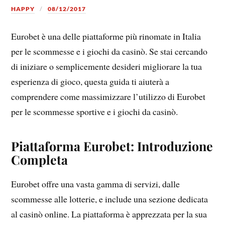
HAPPY
08/12/2017
Eurobet è una delle piattaforme più rinomate in Italia
per le scommesse e i giochi da casinò. Se stai cercando
di iniziare o semplicemente desideri migliorare la tua
esperienza di gioco, questa guida ti aiuterà a
comprendere come massimizzare l’utilizzo di Eurobet
per le scommesse sportive e i giochi da casinò.
Piattaforma Eurobet: Introduzione
Completa
Eurobet offre una vasta gamma di servizi, dalle
scommesse alle lotterie, e include una sezione dedicata
al casinò online. La piattaforma è apprezzata per la sua