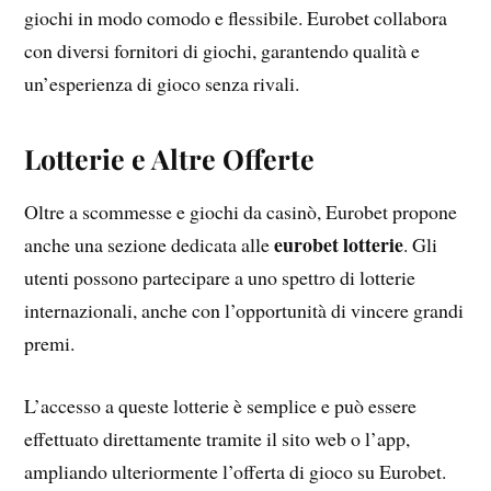
giochi in modo comodo e flessibile. Eurobet collabora
con diversi fornitori di giochi, garantendo qualità e
un’esperienza di gioco senza rivali.
Lotterie e Altre Offerte
Oltre a scommesse e giochi da casinò, Eurobet propone
eurobet lotterie
anche una sezione dedicata alle
. Gli
utenti possono partecipare a uno spettro di lotterie
internazionali, anche con l’opportunità di vincere grandi
premi.
L’accesso a queste lotterie è semplice e può essere
effettuato direttamente tramite il sito web o l’app,
ampliando ulteriormente l’offerta di gioco su Eurobet.