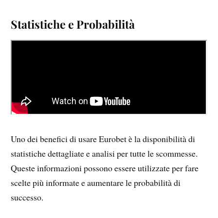
Statistiche e Probabilità
Uno dei benefici di usare Eurobet è la disponibilità di
statistiche dettagliate e analisi per tutte le scommesse.
Queste informazioni possono essere utilizzate per fare
scelte più informate e aumentare le probabilità di
successo.