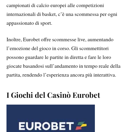
campionati di calcio europei alle competizioni
internazionali di basket, c’è una scommessa per ogni
appassionato di sport.
Inoltre, Eurobet offre scommesse live, aumentando
l’emozione del gioco in corso. Gli scommettitori
possono guardare le partite in diretta e fare le loro
giocate basandosi sull’andamento in tempo reale della
partita, rendendo l’esperienza ancora più interattiva.
I Giochi del Casinò Eurobet