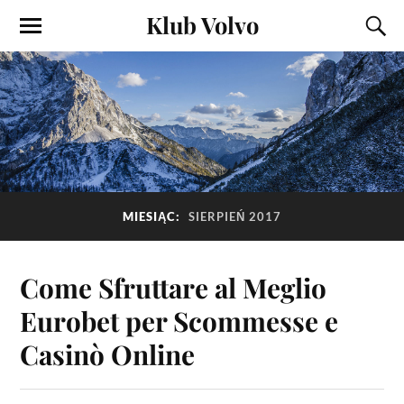
Klub Volvo
MIESIĄC:
SIERPIEŃ 2017
Come Sfruttare al Meglio
Eurobet per Scommesse e
Casinò Online