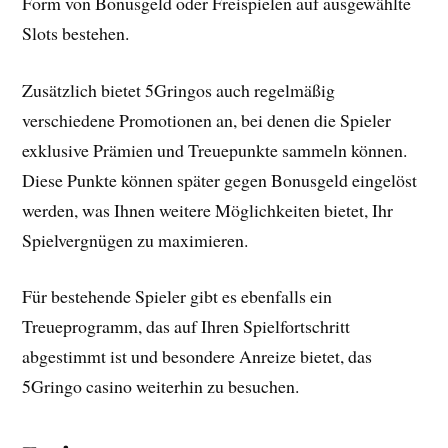
Form von Bonusgeld oder Freispielen auf ausgewählte
Slots bestehen.
Zusätzlich bietet 5Gringos auch regelmäßig
verschiedene Promotionen an, bei denen die Spieler
exklusive Prämien und Treuepunkte sammeln können.
Diese Punkte können später gegen Bonusgeld eingelöst
werden, was Ihnen weitere Möglichkeiten bietet, Ihr
Spielvergnügen zu maximieren.
Für bestehende Spieler gibt es ebenfalls ein
Treueprogramm, das auf Ihren Spielfortschritt
abgestimmt ist und besondere Anreize bietet, das
5Gringo casino weiterhin zu besuchen.