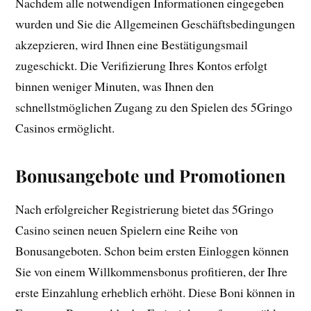
Nachdem alle notwendigen Informationen eingegeben
wurden und Sie die Allgemeinen Geschäftsbedingungen
akzepzieren, wird Ihnen eine Bestätigungsmail
zugeschickt. Die Verifizierung Ihres Kontos erfolgt
binnen weniger Minuten, was Ihnen den
schnellstmöglichen Zugang zu den Spielen des 5Gringo
Casinos ermöglicht.
Bonusangebote und Promotionen
Nach erfolgreicher Registrierung bietet das 5Gringo
Casino seinen neuen Spielern eine Reihe von
Bonusangeboten. Schon beim ersten Einloggen können
Sie von einem Willkommensbonus profitieren, der Ihre
erste Einzahlung erheblich erhöht. Diese Boni können in