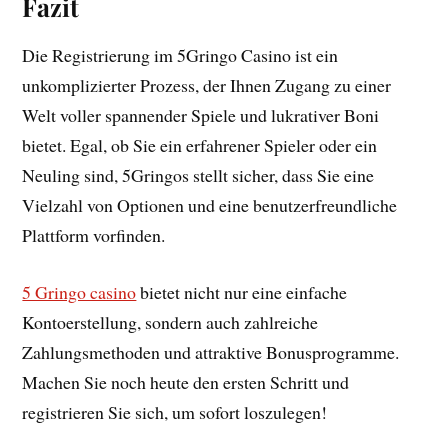
Fazit
Die Registrierung im 5Gringo Casino ist ein
unkomplizierter Prozess, der Ihnen Zugang zu einer
Welt voller spannender Spiele und lukrativer Boni
bietet. Egal, ob Sie ein erfahrener Spieler oder ein
Neuling sind, 5Gringos stellt sicher, dass Sie eine
Vielzahl von Optionen und eine benutzerfreundliche
Plattform vorfinden.
5 Gringo casino
bietet nicht nur eine einfache
Kontoerstellung, sondern auch zahlreiche
Zahlungsmethoden und attraktive Bonusprogramme.
Machen Sie noch heute den ersten Schritt und
registrieren Sie sich, um sofort loszulegen!