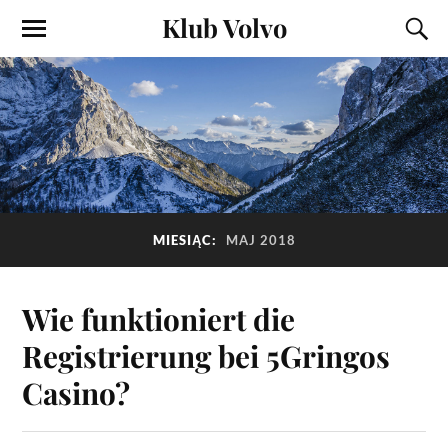
Klub Volvo
MIESIĄC:
MAJ 2018
Wie funktioniert die
Registrierung bei 5Gringos
Casino?