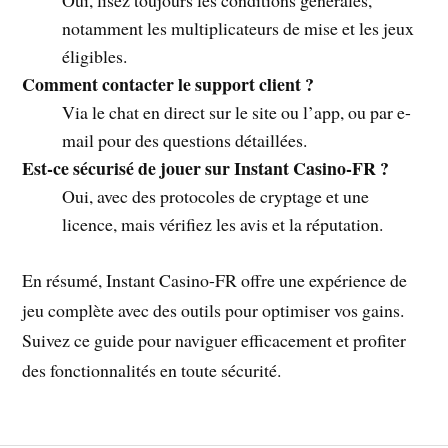
notamment les multiplicateurs de mise et les jeux
éligibles.
Comment contacter le support client ?
Via le chat en direct sur le site ou l’app, ou par e-
mail pour des questions détaillées.
Est-ce sécurisé de jouer sur Instant Casino-FR ?
Oui, avec des protocoles de cryptage et une
licence, mais vérifiez les avis et la réputation.
En résumé, Instant Casino-FR offre une expérience de
jeu complète avec des outils pour optimiser vos gains.
Suivez ce guide pour naviguer efficacement et profiter
des fonctionnalités en toute sécurité.