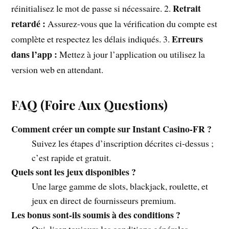
Retrait
réinitialisez le mot de passe si nécessaire. 2.
retardé :
Assurez-vous que la vérification du compte est
Erreurs
complète et respectez les délais indiqués. 3.
dans l’app :
Mettez à jour l’application ou utilisez la
version web en attendant.
FAQ (Foire Aux Questions)
Comment créer un compte sur Instant Casino-FR ?
Suivez les étapes d’inscription décrites ci-dessus ;
c’est rapide et gratuit.
Quels sont les jeux disponibles ?
Une large gamme de slots, blackjack, roulette, et
jeux en direct de fournisseurs premium.
Les bonus sont-ils soumis à des conditions ?
Oui, lisez toujours les conditions générales,