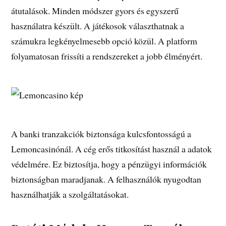
átutalások. Minden módszer gyors és egyszerű
használatra készült. A játékosok választhatnak a
számukra legkényelmesebb opció közül. A platform
folyamatosan frissíti a rendszereket a jobb élményért.
A banki tranzakciók biztonsága kulcsfontosságú a
Lemoncasinónál. A cég erős titkosítást használ a adatok
védelmére. Ez biztosítja, hogy a pénzügyi információk
biztonságban maradjanak. A felhasználók nyugodtan
használhatják a szolgáltatásokat.