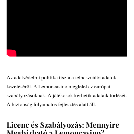
Az adatvédelmi politika tiszta a felhasználói adatok
kezeléséről. A Lemoncasino megfelel az európai
szabályozásoknak. A játékosok kérhetik adataik törlését.
A biztonság folyamatos fejlesztés alatt áll.
Licenc és Szabályozás: Mennyire
Megbízható a Lemoncasino?