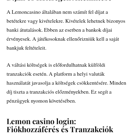
A Lemoncasino általában nem számít fel díjat a
betétekre vagy kivételekre. Kivételek lehetnek bizonyos
banki átutalások. Ebben az esetben a bankok díjai
érvényesek. A játékosoknak ellenőrizniük kell a saját
bankjuk feltételeit.
A váltási költségek is előfordulhatnak külföldi
tranzakciók esetén. A platform a helyi valuták
használatát javasolja a költségek csökkentésére. Minden
díj tiszta a tranzakciós előzményekben. Ez segít a
pénzügyek nyomon követésében.
Lemon casino login:
Fiókhozzáférés és Tranzakciók