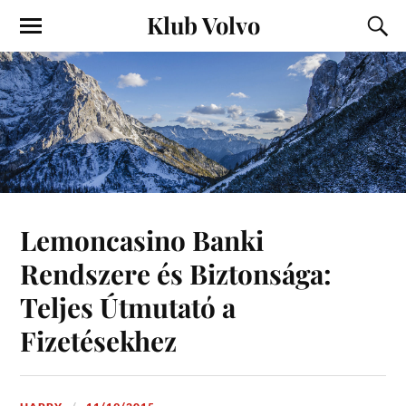
Klub Volvo
Lemoncasino Banki
Rendszere és Biztonsága:
Teljes Útmutató a
Fizetésekhez