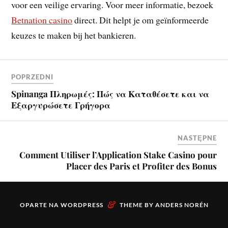
voor een veilige ervaring. Voor meer informatie, bezoek
Betnation casino
direct. Dit helpt je om geïnformeerde
keuzes te maken bij het bankieren.
POPRZEDNI
Spinanga Πληρωμές: Πώς να Καταθέσετε και να
Εξαργυρώσετε Γρήγορα
NASTĘPNE
Comment Utiliser l’Application Stake Casino pour
Placer des Paris et Profiter des Bonus
&
OPARTE NA
WORDPRESS
THEME BY
ANDERS NORÉN