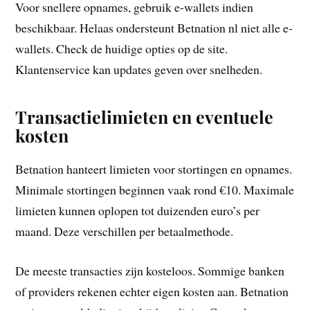
Voor snellere opnames, gebruik e-wallets indien
beschikbaar. Helaas ondersteunt Betnation nl niet alle e-
wallets. Check de huidige opties op de site.
Klantenservice kan updates geven over snelheden.
Transactielimieten en eventuele
kosten
Betnation hanteert limieten voor stortingen en opnames.
Minimale stortingen beginnen vaak rond €10. Maximale
limieten kunnen oplopen tot duizenden euro’s per
maand. Deze verschillen per betaalmethode.
De meeste transacties zijn kosteloos. Sommige banken
of providers rekenen echter eigen kosten aan. Betnation