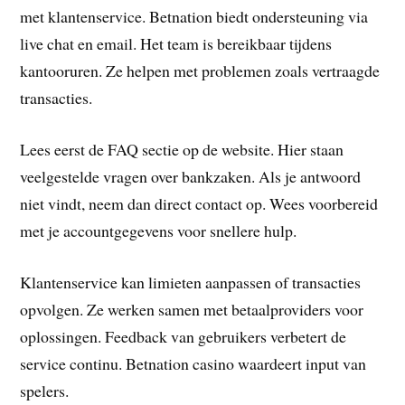
met klantenservice. Betnation biedt ondersteuning via
live chat en email. Het team is bereikbaar tijdens
kantooruren. Ze helpen met problemen zoals vertraagde
transacties.
Lees eerst de FAQ sectie op de website. Hier staan
veelgestelde vragen over bankzaken. Als je antwoord
niet vindt, neem dan direct contact op. Wees voorbereid
met je accountgegevens voor snellere hulp.
Klantenservice kan limieten aanpassen of transacties
opvolgen. Ze werken samen met betaalproviders voor
oplossingen. Feedback van gebruikers verbetert de
service continu. Betnation casino waardeert input van
spelers.