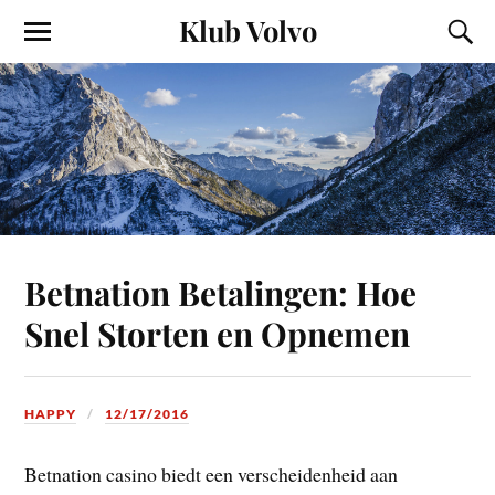
Klub Volvo
Betnation Betalingen: Hoe
Snel Storten en Opnemen
HAPPY
12/17/2016
Betnation casino biedt een verscheidenheid aan