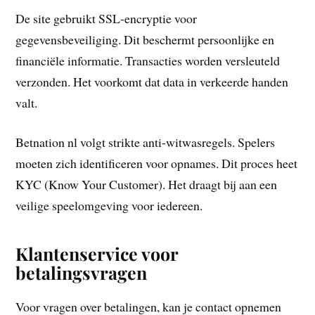
De site gebruikt SSL-encryptie voor
gegevensbeveiliging. Dit beschermt persoonlijke en
financiële informatie. Transacties worden versleuteld
verzonden. Het voorkomt dat data in verkeerde handen
valt.
Betnation nl volgt strikte anti-witwasregels. Spelers
moeten zich identificeren voor opnames. Dit proces heet
KYC (Know Your Customer). Het draagt bij aan een
veilige speelomgeving voor iedereen.
Klantenservice voor
betalingsvragen
Voor vragen over betalingen, kan je contact opnemen