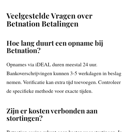
Veelgestelde Vragen over
Betnation Betalingen
Hoe lang duurt een opname bij
Betnation?
Opnames via iDEAL duren meestal 24 uur.
Bankoverschrijvingen kunnen 3-5 werkdagen in beslag
nemen. Verificatie kan extra tijd toevoegen. Controleer
de specifieke methode voor exacte tijden.
Zijn er kosten verbonden aan
stortingen?
Betnation casino rekent geen kosten voor stortingen. Je