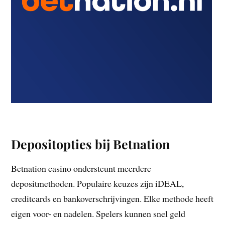
Depositopties bij Betnation
Betnation casino ondersteunt meerdere
depositmethoden. Populaire keuzes zijn iDEAL,
creditcards en bankoverschrijvingen. Elke methode heeft
eigen voor- en nadelen. Spelers kunnen snel geld